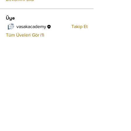
Üye
vasakacademy
Takip Et
Tüm Üyeleri Gör (1)
Şartlar ve Koşullar
Gizlilik Politikası
Çerez
Politikası
Erişilebilirlik Beyanı
Hakkımızda
Eğitmen Ol
İçerik Üreticisi Ol
Elçi Ol
Tüm sorularınız ve talepleriniz için buraya
tıklayınız.
© Copyright |
2024 - 2026
Vaşak Academy,
Tüm hakları Saklıdır.