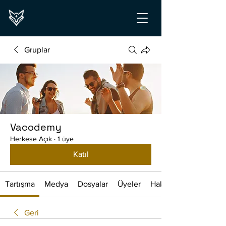
Gruplar
Vacodemy
Herkese Açık
·
1 üye
Katıl
Tartışma
Medya
Dosyalar
Üyeler
Hakkında
Geri