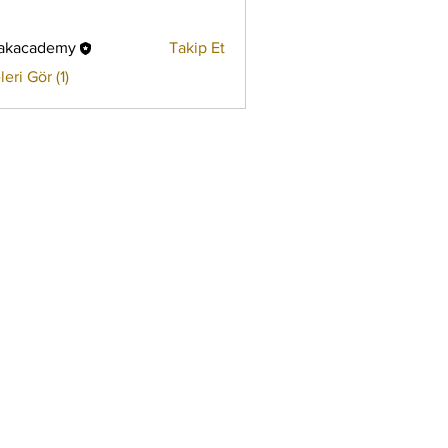
akacademy
Takip Et
eri Gör (1)