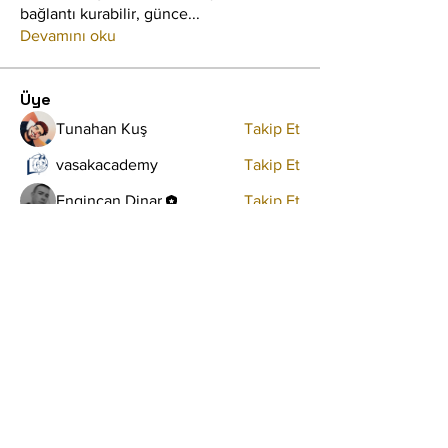
bağlantı kurabilir, günce
...
Devamını oku
Üye
Tunahan Kuş
Takip Et
vasakacademy
Takip Et
Engincan Dinar
Takip Et
Tüm Üyeleri Gör (3)
Şartlar ve Koşullar
Gizlilik Politikası
Çerez
Politikası
Erişilebilirlik Beyanı
Hakkımızda
Eğitmen Ol
İçerik Üreticisi Ol
Elçi Ol
Tüm sorularınız ve talepleriniz için buraya
tıklayınız.