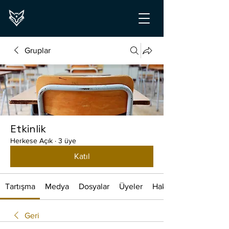
Gruplar
Etkinlik
Herkese Açık
·
3 üye
Katıl
Tartışma
Medya
Dosyalar
Üyeler
Hakkında
Geri