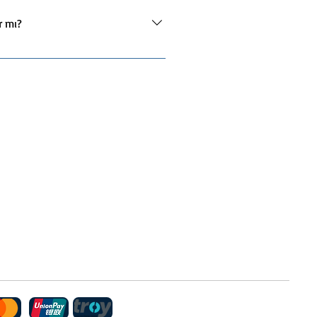
 programı, ekibinizin profesyonel
lerin dil becerileri, bu test
r mı?
ayabilmeleri için profesyonel
 etmek amacıyla, Vaşak Academy
il eğitim programlarımızda
zel olarak atanan dil koçları, bire
ikleri zaman erişebilir, kendi
nı optimize etmelerine yardımcı
 her saati çevrim içi olarak erişim
rkes eğitim sürecinin her
erine olanak tanıyoruz. Bu esnek
nır. Bu sistematik yaklaşım,
ı aksatmadan sürdürülmesini
r.
Politikası
Erişilebilirlik Beyanı
Hakkımızda
k Üreticisi Ol
Elçi Ol
riniz için buraya tıklayınız.
k Academy, Tüm hakları Saklıdır.