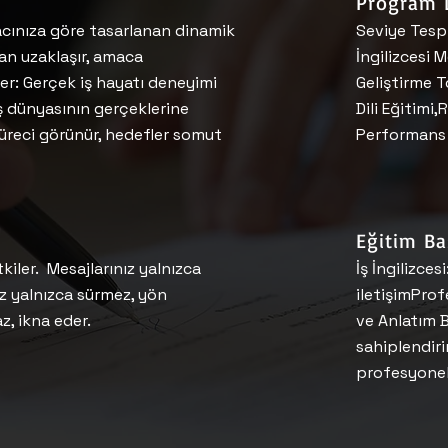
Program D
acınıza göre tasarlanan dinamik
Seviye Tespi
tan uzaklaşır, amaca
İngilizcesi M
r: Gerçek iş hayatı deneyimi
Geliştirme T
iş dünyasının gerçeklerine
Dili Eğitimi
 süreci görünür, hedefler somut
Performans D
Eğitim Ba
kiler. Mesajlarınız yalnızca
İş İngilizce
ız yalnızca sürmez, yön
iletişimPro
z, ikna eder.
ve Anlatım B
sahiplendiri
profesyonel