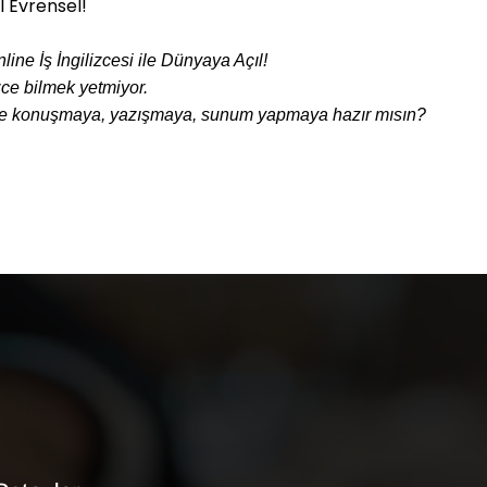
l Evrensel!
ne İş İngilizcesi ile Dünyaya Açıl!​
zce bilmek yetmiyor.
iyle konuşmaya, yazışmaya, sunum yapmaya hazır mısın?