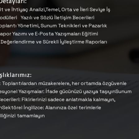
etayları:
t ve İhtiyaç Analizi,Temel, Orta ve İleri Seviye İş
odülleri Yazılı ve Sözlü İletişim Becerileri
oplantı Yönetimi, Sunum Teknikleri ve Pazarlık
,Rapor Yazımı ve E-Posta Yazışmaları Eğitimi
eğerlendirme ve Sürekli İyileştirme Raporları
şlıklarımız:
si: Toplantılardan müzakerelere, her ortamda özgüvenle
fesyonel Yazışmalar: İfade gücünüzü yazıya taşıyınSunum
ecerileri: Fikirlerinizi sadece anlatmakla kalmayın,
nSektörel İngilizce: Alanınıza özel terimlerle
liğinizi tamamlayın