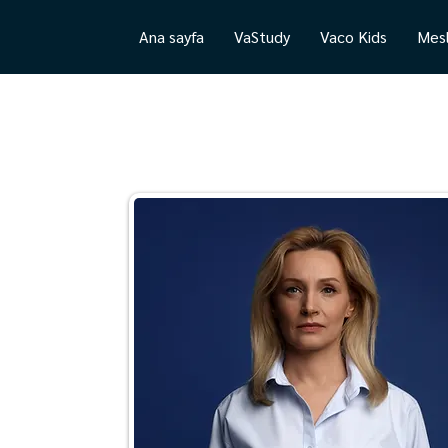
Ana sayfa
VaStudy
Vaco Kids
Mesl