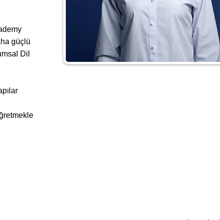
Academy
aha güçlü
umsal Dil
apılar
öğretmekle