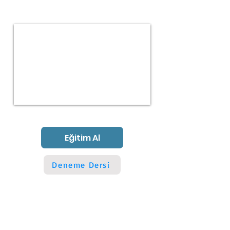
Eğitim Al
Deneme Dersi
Şartlar ve Koşullar
Gizlilik Politikası
Çerez
Politikası
Erişilebilirlik Beyanı
Hakkımızda