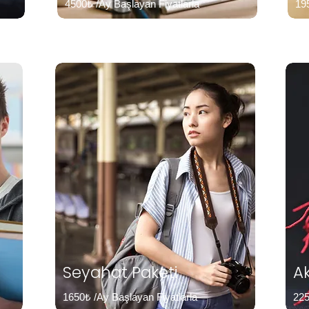
4500₺ /Ay Başlayan Fiyatlarla
19
Seyahat Paketi
A
1650₺ /Ay Başlayan Fiyatlarla
225