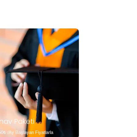
ınav Paketi
0₺ /Ay Başlayan Fiyatlarla