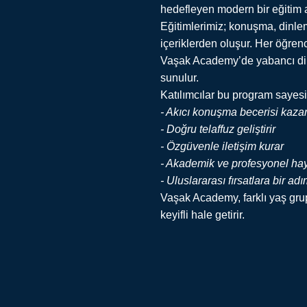
hedefleyen modern bir eğitim a
Eğitimlerimiz; konuşma, dinleme
içeriklerden oluşur. Her öğrenc
Vaşak Academy’de yabancı dil e
sunulur.
Katılımcılar bu program sayes
- Akıcı konuşma becerisi kazan
- Doğru telaffuz geliştirir
- Özgüvenle iletişim kurar
- Akademik ve profesyonel hay
- Uluslararası fırsatlara bir ad
Vaşak Academy, farklı yaş grupl
keyifli hale getirir.