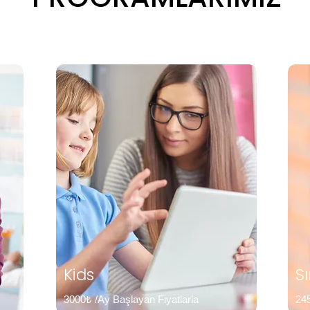
Kids
S
3000₺ /Ay Başlayan Fiyatlarla
245