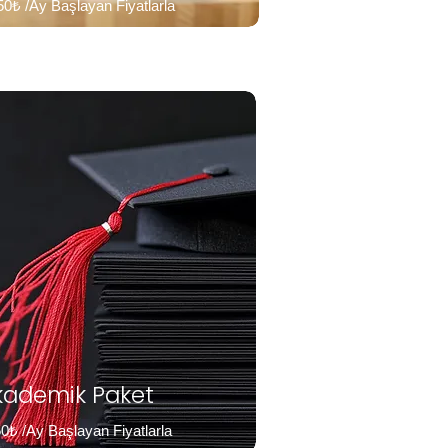
50₺ /Ay Başlayan Fiyatlarla
kademik Paket
0₺ /Ay Başlayan Fiyatlarla