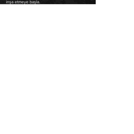
inşa etmeye başla.
Vastudy Ayrıcalıkları
- Uzun süreli öğrencilere özel ödül ve
avantaj programları
- Başarıya dayalı sürpriz hediyeler
- Gezi, kamp ve sosyal etkinlik
organizasyonları
- Akademik ve kariyer danışmanlığı
- Uluslararası eğitim fırsatları
- Güçlü öğrenci topluluğu
- Sürekli gelişim ve motivasyon odaklı sistem
Sıkça Sorulan Sorular
Mesleki yabancı dil eğitimi nedir?
Mesleki yabancı dil eğitimi, belirli bir