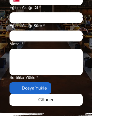
Eğitim Aldığı Dil
*
Eğitim Aldığı Süre
*
Mesaj
*
Sertifika Yükle
*
Dosya Yükle
Gönder